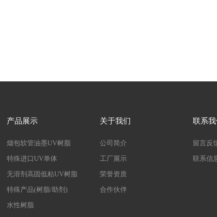
产品展示
关于我们
联系我
烟包软管油墨UV树脂
公司简介
留言反
特殊进口UV单体
工厂展示
联系信
无溶剂高固低粘UV树脂
荣誉资质
特殊产品(树脂/助剂)
合作伙伴
水性树脂