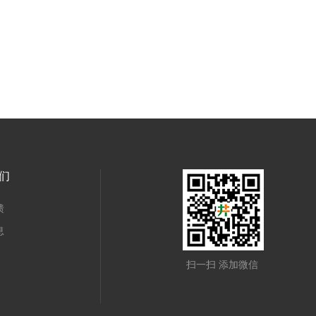
们
馈
息
扫一扫 添加微信