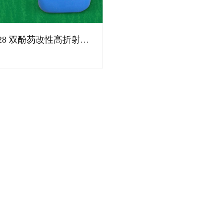
UV-9028 双酚芴改性高折射聚氨酯丙烯酸